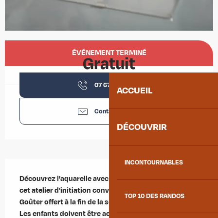
Ouverture et coordonnées
ÉVÉNEMENT TERMINÉ
Gratuit
07 67 29 83
▒▒
ACCUEIL
Contactez-nous
DÉCOUVRIR
INCONTOURNABLES
Description
Découvrez l'aquarelle avec Dominique à l'occasion de 
cet atelier d'initiation convivial et accessible à tous. 
TOP 10 DES RANDOS
Goûter offert à la fin de la séance.  

Les enfants doivent être accompagnés d'un adulte.