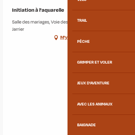
Initiation à l'aquarelle
TRAIL
Salle des mariages, Voie des Chasseurs alpins, 73300
Jarrier
M'y rendre
PÊCHE
GRIMPER ET VOLER
JEUX D'AVENTURE
AVEC LES ANIMAUX
BAIGNADE