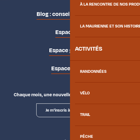
À LA RENCONTRE DE NOS PRO
Blog : conseils des locaux
LA MAURIENNE ET SON HISTOIR
Espace pro
ACTIVITÉS
Espace groupes
Espace presse
RANDONNÉES
VÉLO
Chaque mois, une nouvelle façon d'explorer la vallée.
Je m'inscris à la newsletter
TRAIL
PÊCHE