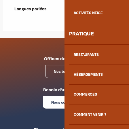
Langues parlées
Langues parlées
ACTIVITÉS NEIGE
PRATIQUE
RESTAURANTS
Offices de tourisme
Nos bureaux
HÉBERGEMENTS
Besoin d'un conseil ?
COMMERCES
Nous contacter
COMMENT VENIR ?