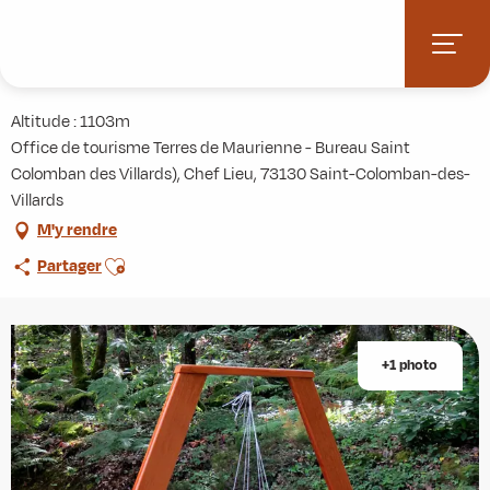
Aller
Accueil
Agenda
Jeux en bois
au
contenu
Jeux en bois
principal
Altitude : 1103m
Office de tourisme Terres de Maurienne - Bureau Saint
Colomban des Villards), Chef Lieu, 73130 Saint-Colomban-des-
Villards
M'y rendre
Ajouter aux favoris
Partager
+1 photo