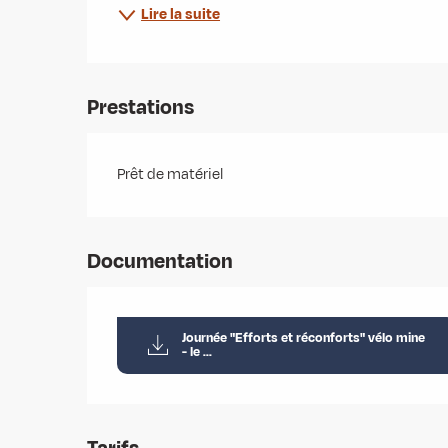
Lire la suite
Prestations
Prêt de matériel
Documentation
Journée "Efforts et réconforts" vélo mine
- le ...