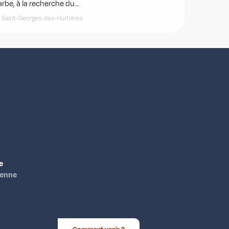
rbe, à la recherche du...
Saint-Georges-des-Hurtières
e
ienne