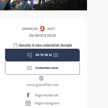
Ouverture et coordonnées
9
DIMANCHE
AOÛT
De 09:00 à 19:00
Ajouter à mon calendrier Google
04 79 36 11
▒▒
Contactez-nous
www.grandfilon.net
Page Facebook
Page Instagram