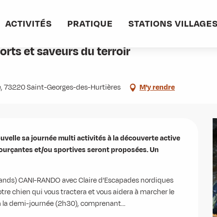
 saveurs du terroir
ACTIVITÉS
PRATIQUE
STATIONS VILLAGE
orts et saveurs du terroir
re, 73220 Saint-Georges-des-Hurtières
M'y rendre
velle sa journée multi activités à la découverte active 
essourçantes et/ou sportives seront proposées. Un 
grands) CANI-RANDO avec Claire d’Escapades nordiques 
tre chien qui vous tractera et vous aidera à marcher le 
 la demi-journée (2h30), comprenant...