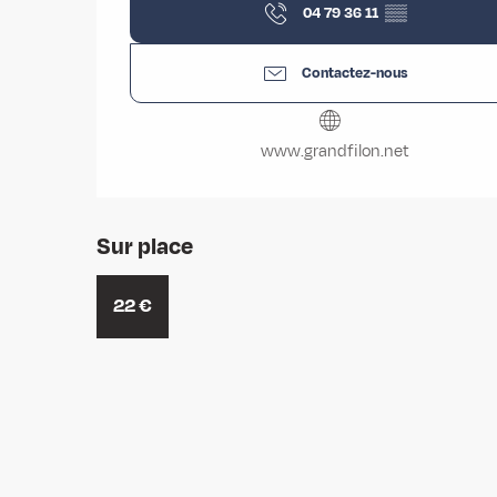
04 79 36 11
▒▒
Contactez-nous
www.grandfilon.net
Sur place
22
€