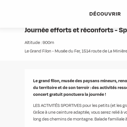
Aller
Accueil
Agenda
Journée efforts et réconforts - Sports et
au
DÉCOUVRIR
contenu
Dimanche 9 août de 09:00 à 19:00
principal
Journée efforts et réconforts - Sp
Altitude : 900m
Le Grand Filon - Musée du Fer, 1514 route de La Miniè
Description
Le grand filon, musée des paysans mineurs, renou
du territoire et de son terroir : des activités r
concert gratuit ponctuera la journée !
LES ACTIVITÉS SPORTIVES pour les petits (et les 
Grâce à une ceinture adaptée, vous serez relié à vo
long des chemins de montagne. Balade familiale à