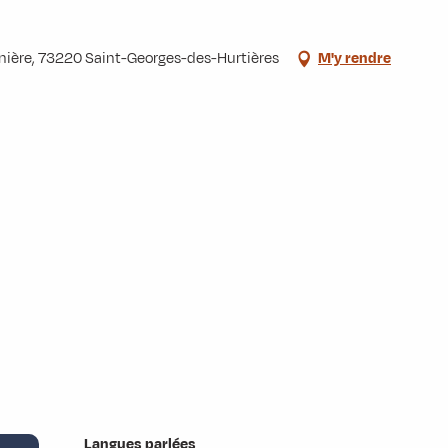
Minière, 73220 Saint-Georges-des-Hurtières
M'y rendre
Langues parlées
Langues parlées