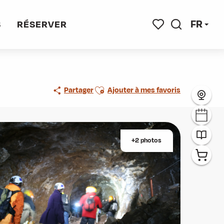
FR
S
RÉSERVER
Recherche
Voir les favoris
Ajouter aux favoris
Partager
Ajouter à mes favoris
+2 photos