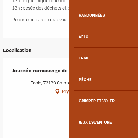
12h : Pique-nique collectif
13h : pesée des déchets et photo
RANDONNÉES
Reporté en cas de mauvais temps
VÉLO
Localisation
TRAIL
Journée ramassage de déchets
PÊCHE
Ecole, 73130 Sainte-Marie-de-Cuines
M'y rendre
GRIMPER ET VOLER
JEUX D'AVENTURE