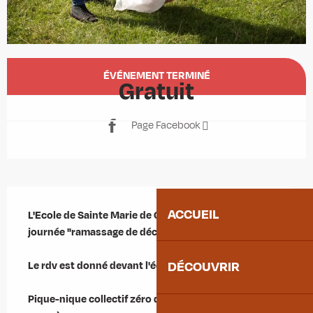
Ouverture et coordonnées
ÉVÉNEMENT TERMINÉ
Gratuit
Page Facebook
Description
ACCUEIL
L'Ecole de Sainte Marie de Cuines organise une 
journée "ramassage de déchets".

DÉCOUVRIR
Le rdv est donné devant l'école.

Pique-nique collectif zéro déchet (prévoyez votre 