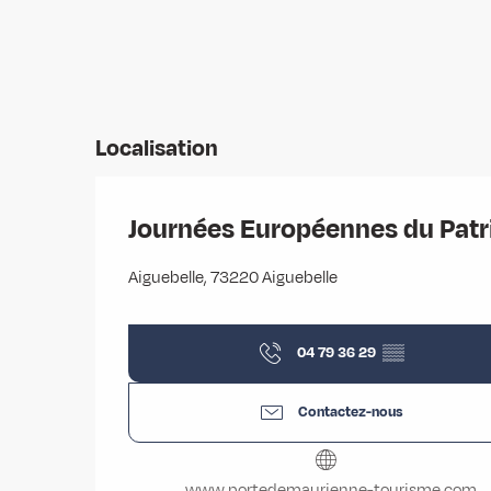
Localisation
Journées Européennes du Pat
Aiguebelle, 73220 Aiguebelle
04 79 36 29
▒▒
Contactez-nous
www.portedemaurienne-tourisme.com