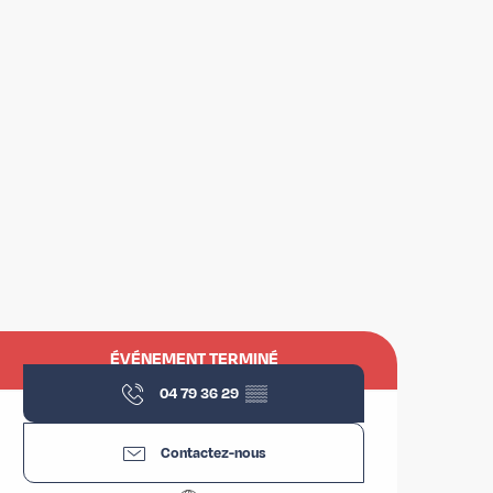
Ouverture et coordonnées
ÉVÉNEMENT TERMINÉ
04 79 36 29
▒▒
Contactez-nous