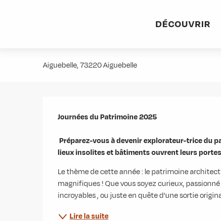
Aller
Accueil
Agenda
Journées Européennes du Patrimoine
au
DÉCOUVRIR
contenu
Journées Européennes du Patrim
principal
Aiguebelle, 73220 Aiguebelle
Description
Journées du Patrimoine 2025 

 Préparez-vous à devenir explorateur-trice du patrimoine ! Pendant tout un week-end, des musées, 
lieux insolites et bâtiments ouvrent leurs portes
Le thème de cette année : le patrimoine architectu
magnifiques ! Que vous soyez curieux, passionné d
incroyables , ou juste en quête d’une sortie origin
Lire la suite