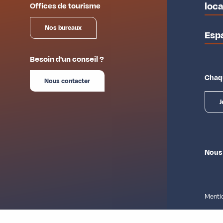
loc
Offices de tourisme
Nos bureaux
Esp
Besoin d'un conseil ?
Chaqu
Nous contacter
J
Nous
Mentio