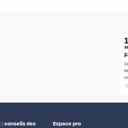
S
F
C
M
m
 : conseils des
Espace pro