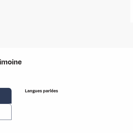
rimoine
Langues parlées
Langues parlées