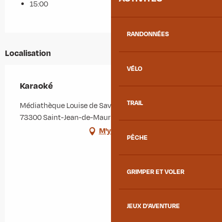
15:00
RANDONNÉES
Localisation
VÉLO
Karaoké
TRAIL
Médiathèque Louise de Savoie, 48 rue des écoles,
73300 Saint-Jean-de-Maurienne
M'y rendre
PÊCHE
GRIMPER ET VOLER
JEUX D'AVENTURE