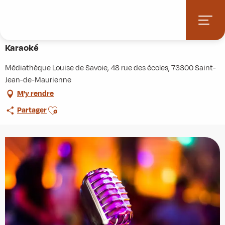
Aller
Accueil
Agenda
Karaoké
au
contenu
Mercredi 5 août à 15:00
principal
Karaoké
Médiathèque Louise de Savoie, 48 rue des écoles, 73300 Saint-
Jean-de-Maurienne
M'y rendre
Ajouter aux favoris
Partager