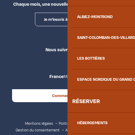
Chaque mois, une nouvelle façon d'explorer la vallée.
ALBIEZ-MONTROND
Je m'inscris à la newsletter
SAINT-COLOMBAN-DES-VILLAR
Nous suivre
LES BOTTIÈRES
France
Maurienne
ESPACE NORDIQUE DU GRAND 
Comment venir ?
RÉSERVER
HÉBERGEMENTS
Mentions légales
Politique de confidentialité
Gestion du consentement
Accessibilité : non conforme