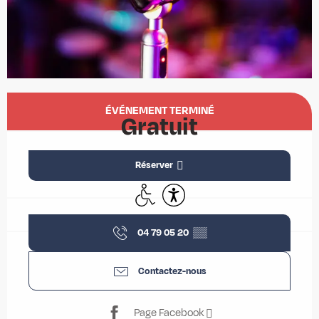
Ouverture et coordonnées
ÉVÉNEMENT TERMINÉ
Gratuit
Réserver
Accès handicapés
Accessibilité
04 79 05 20
▒▒
Contactez-nous
Page Facebook