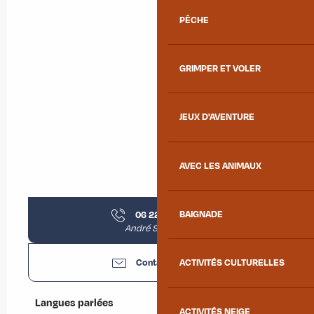
PÊCHE
GRIMPER ET VOLER
JEUX D'AVENTURE
AVEC LES ANIMAUX
06 22 86 54
▒▒
BAIGNADE
André Sourdon
Contactez-nous
ACTIVITÉS CULTURELLES
Langues parlées
Langues parlées
ACTIVITÉS NEIGE