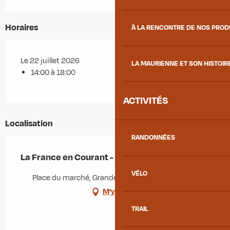
Horaires
À LA RENCONTRE DE NOS PRO
Le 22 juillet 2026
LA MAURIENNE ET SON HISTOIR
14:00 à 18:00
ACTIVITÉS
Localisation
RANDONNÉES
La France en Courant - Etape à La Chambre
VÉLO
Place du marché, Grande rue, 73130 La Chambre
M'y rendre
TRAIL