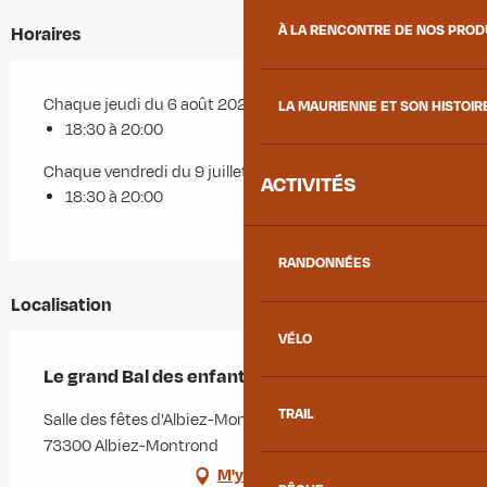
À LA RENCONTRE DE NOS PRO
Horaires
Chaque jeudi du 6 août 2026 au 20 août 2026
LA MAURIENNE ET SON HISTOIR
18:30 à 20:00
Chaque vendredi du 9 juillet 2027 au 30 juillet 2027
ACTIVITÉS
18:30 à 20:00
RANDONNÉES
Localisation
VÉLO
Le grand Bal des enfants
TRAIL
Salle des fêtes d'Albiez-Montrond, Route du Mollard,
73300 Albiez-Montrond
M'y rendre