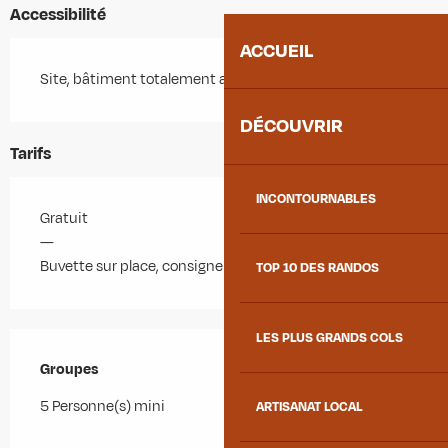
Accessibilité
ACCUEIL
Site, bâtiment totalement accessible
DÉCOUVRIR
Tarifs
INCONTOURNABLES
Gratuit
—
Buvette sur place, consigne verre 1€, CB acceptée.
TOP 10 DES RANDOS
LES PLUS GRANDS COLS
Groupes
Groupes
5 Personne(s) mini
ARTISANAT LOCAL