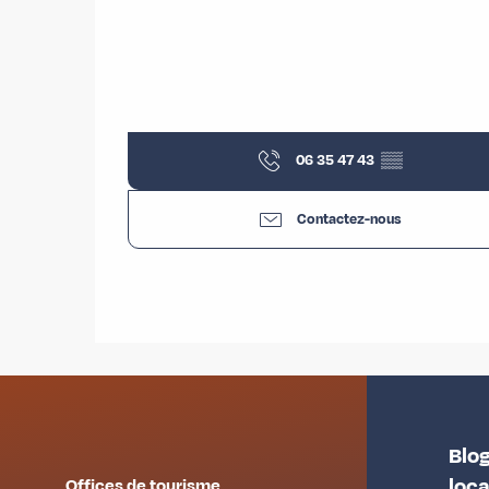
06 35 47 43
▒▒
Contactez-nous
Blog
loc
Offices de tourisme