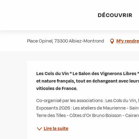
Aller
Accueil
Agenda
Les Cols du vin - Salon de Vignerons
au
DÉCOUVRIR
contenu
Les Cols du vin - Salon de Vigner
principal
Place Opinel, 73300 Albiez-Montrond
M'y rendre
Description
Les Cols du Vin " Le Salon des Vignerons Libres "
et nature français, tout en échangeant avec leu
viticoles de France.
Co-organisé par les associations : Les Cols du Vin, 
Exposants 2026 : Les ateliers de Maurienne - Sain
Terre des Tilles - Côtes d'Or Bruno Boisson - Cair
Lire la suite