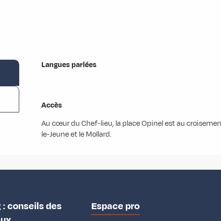
Langues parlées
Langues parlées
Accès
Accès
Au cœur du Chef-lieu, la place Opinel est au croiseme
le-Jeune et le Mollard.
 : conseils des
Espace pro
aux