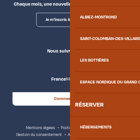
Chaque mois, une nouvelle façon d'explorer la vallée.
ALBIEZ-MONTROND
Je m'inscris à la newsletter
SAINT-COLOMBAN-DES-VILLAR
Nous suivre
LES BOTTIÈRES
France
Maurienne
ESPACE NORDIQUE DU GRAND 
Comment venir ?
RÉSERVER
HÉBERGEMENTS
Mentions légales
Politique de confidentialité
Gestion du consentement
Accessibilité : non conforme