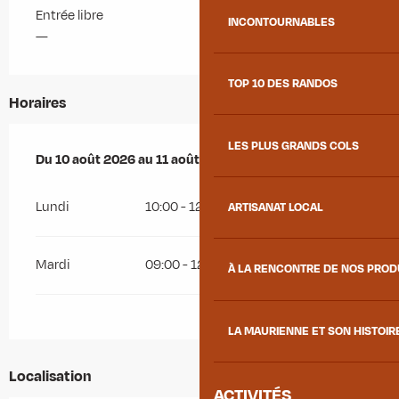
Entrée libre
INCONTOURNABLES
—
TOP 10 DES RANDOS
Horaires
LES PLUS GRANDS COLS
Du
Du
10 août 2026
10 août 2026
au
au
11 août 2026
11 août 2026
Lundi
10:00 - 12:00
14:00 - 18:00
ARTISANAT LOCAL
Mardi
09:00 - 12:00
14:00 - 17:00
À LA RENCONTRE DE NOS PRO
LA MAURIENNE ET SON HISTOIR
Localisation
ACTIVITÉS