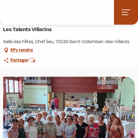
Aller
Accueil
Agenda
Les Talents Villarins
au
contenu
10 août > 11 août
principal
Les Talents Villarins
Salle des Fêtes, Chef lieu, 73130 Saint-Colomban-des-Villards
M'y rendre
Ajouter aux favoris
Partager