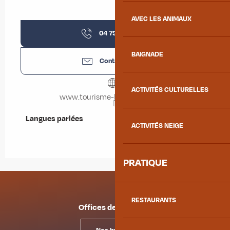
AVEC LES ANIMAUX
04 79 56 24
▒▒
BAIGNADE
Contactez-nous
ACTIVITÉS CULTURELLES
www.tourisme-la-chambre.com
Langues parlées
Langues parlées
ACTIVITÉS NEIGE
PRATIQUE
RESTAURANTS
Offices de tourisme