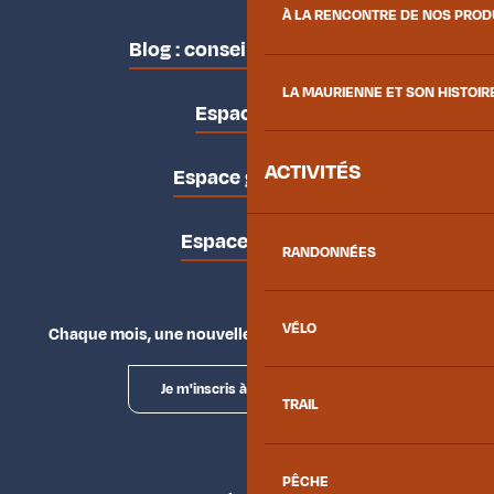
À LA RENCONTRE DE NOS PRO
Blog : conseils des locaux
LA MAURIENNE ET SON HISTOIR
Espace pro
ACTIVITÉS
Espace groupes
Espace presse
RANDONNÉES
VÉLO
Chaque mois, une nouvelle façon d'explorer la vallée.
Je m'inscris à la newsletter
TRAIL
PÊCHE