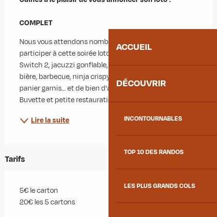
COMPLET
Nous vous attendons nombreuses et nombreux pour 
ACCUEIL
participer à cette soirée loto avec de nombreux lots : 
Switch 2, jacuzzi gonflable, aspirateur robot, tireuse à 
bière, barbecue, ninja crispy, repas au restaurant, 
DÉCOUVRIR
panier garnis... et de bien d'autres vous attendent ! 
Buvette et petite restauration...
INCONTOURNABLES
Lire la suite
TOP 10 DES RANDOS
Tarifs
LES PLUS GRANDS COLS
5€ le carton
20€ les 5 cartons