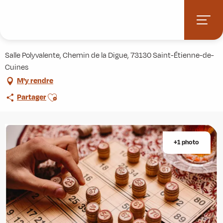
Aller
Accueil
Agenda
Loto de Cuines
au
contenu
Loto de Cuines
principal
Salle Polyvalente, Chemin de la Digue, 73130 Saint-Étienne-de-
Cuines
M'y rendre
Ajouter aux favoris
Partager
+1 photo