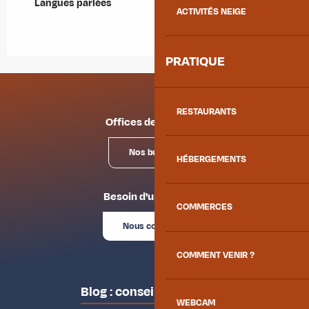
Langues parlées
Langues parlées
ACTIVITÉS NEIGE
PRATIQUE
RESTAURANTS
Offices de tourisme
Nos bureaux
HÉBERGEMENTS
Besoin d'un conseil ?
COMMERCES
Nous contacter
COMMENT VENIR ?
Blog : conseils des locaux
WEBCAM