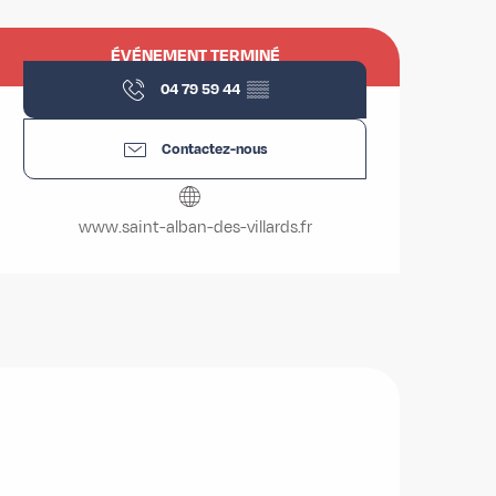
Ouverture et coordonnées
ÉVÉNEMENT TERMINÉ
04 79 59 44
▒▒
Contactez-nous
www.saint-alban-des-villards.fr