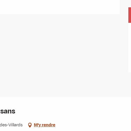
isans
des-Villards
M'y rendre