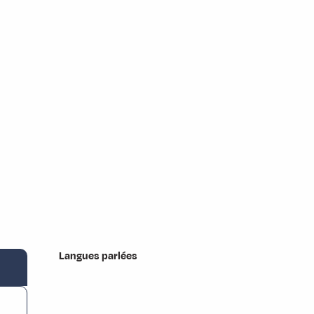
Langues parlées
Langues parlées