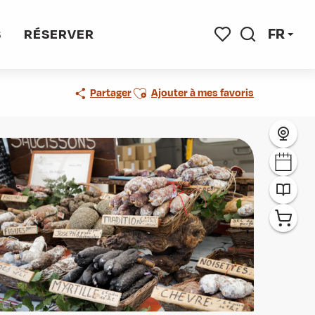
FR
S
RÉSERVER
Recherche
Voir les favoris
Ajouter aux favoris
Partager
Ajouter à mes favoris