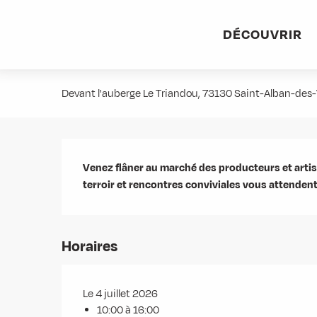
Aller
Accueil
Agenda
Marché des producteurs & artisans
au
DÉCOUVRIR
contenu
Marché des producteurs & artisa
principal
Devant l'auberge Le Triandou, 73130 Saint-Alban-des-V
Description
Venez flâner au marché des producteurs et artisa
terroir et rencontres conviviales vous attenden
Horaires
Le 4 juillet 2026
10:00 à 16:00