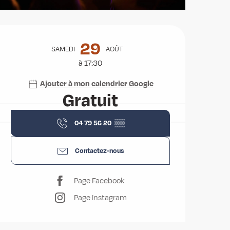
Ouverture et coordonnées
29
SAMEDI
AOÛT
à 17:30
Ajouter à mon calendrier Google
Gratuit
04 79 56 20
▒▒
Contactez-nous
Page Facebook
Page Instagram