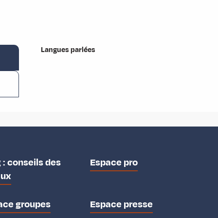
Langues parlées
Langues parlées
 : conseils des
Espace pro
aux
ace groupes
Espace presse