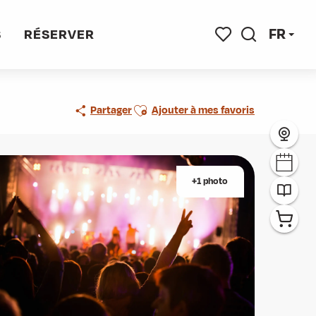
FR
S
RÉSERVER
Recherche
Voir les favoris
Ajouter aux favoris
Partager
Ajouter à mes favoris
+1 photo