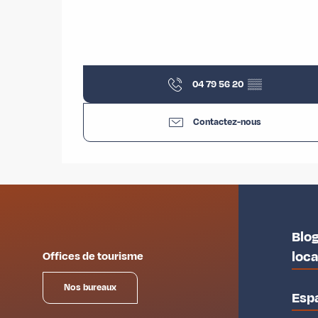
04 79 56 20
▒▒
Contactez-nous
Blog
loc
Offices de tourisme
Nos bureaux
Esp