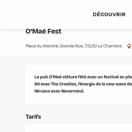
Aller
Accueil
Agenda
O'Maé Fest
au
DÉCOUVRIR
contenu
Samedi 29 août à 17:30
principal
O'Maé Fest
Place du Marché, Grande Rue, 73130 La Chambre
Description
Le pub O’Maé clôture l’été avec un festival en ple
60 avec The Creatles, l’énergie de la new wave de
Nirvana avec Nevermind.
Tarifs