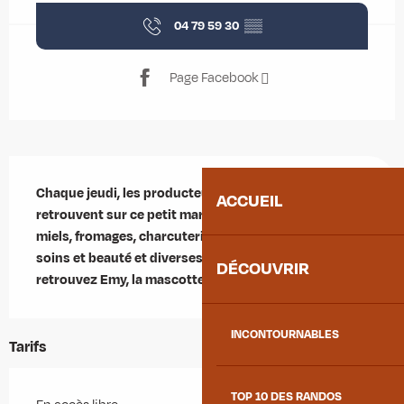
04 79 59 30
▒▒
Page Facebook
Description
Chaque jeudi, les producteurs et artisans locaux se 
ACCUEIL
retrouvent sur ce petit marché. Vous y trouverez : 
miels, fromages, charcuteries, tisanes, produits de 
soins et beauté et diverses créations. Et à 11h, 
DÉCOUVRIR
retrouvez Emy, la mascotte qui adore les selfies !
INCONTOURNABLES
Tarifs
TOP 10 DES RANDOS