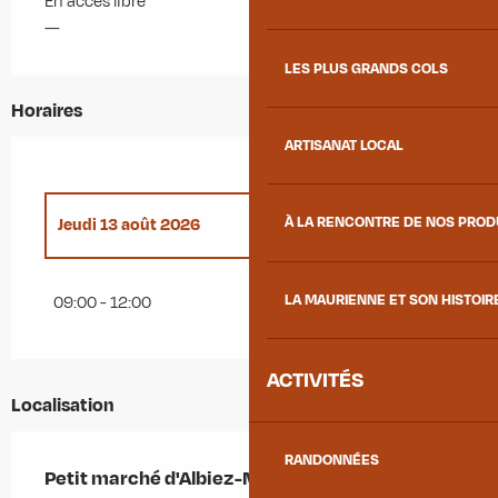
En accès libre
—
LES PLUS GRANDS COLS
Horaires
ARTISANAT LOCAL
À LA RENCONTRE DE NOS PRO
Jeudi 13 août 2026
Du
1 janvier 2026
au
22 mars 2026
LA MAURIENNE ET SON HISTOIR
09:00 - 12:00
Jeudi 6 août 2026
ACTIVITÉS
Localisation
Jeudi 20 août 2026
RANDONNÉES
Petit marché d'Albiez-Montrond
Jeudi 27 août 2026