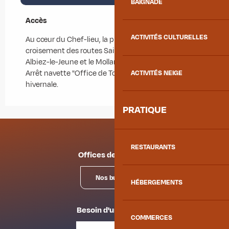
BAIGNADE
Accès
Accès
ACTIVITÉS CULTURELLES
Au cœur du Chef-lieu, la place Opinel est au
croisement des routes Saint-Jean-de-Maurienne,
Albiez-le-Jeune et le Mollard.
Arrêt navette "Office de Tourisme" en saison
ACTIVITÉS NEIGE
hivernale.
PRATIQUE
RESTAURANTS
Offices de tourisme
Nos bureaux
HÉBERGEMENTS
Besoin d'un conseil ?
COMMERCES