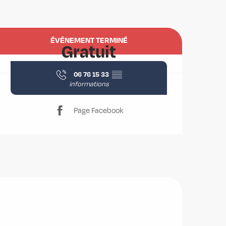
Ouverture et coordonnées
ÉVÉNEMENT TERMINÉ
Gratuit
06 76 15 33
▒▒
informations
Page Facebook