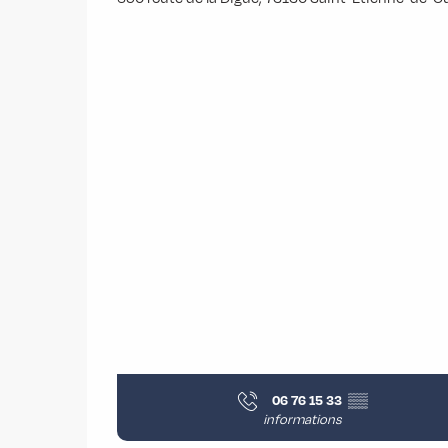
06 76 15 33
▒▒
informations