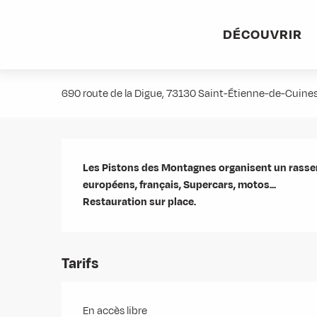
Aller
Accueil
Agenda
Rassemblement de véhicules
au
DÉCOUVRIR
contenu
Rassemblement de véhicules
principal
690 route de la Digue, 73130 Saint-Étienne-de-Cuine
Description
Les Pistons des Montagnes organisent un rassem
européens, français, Supercars, motos... 

Restauration sur place.
Tarifs
En accès libre