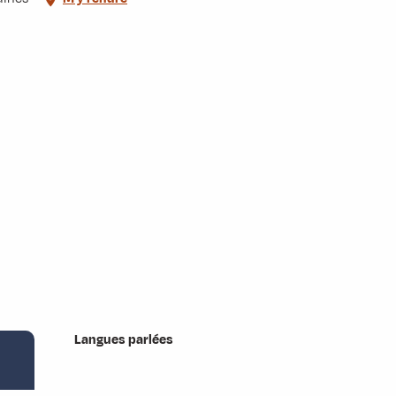
Langues parlées
Langues parlées