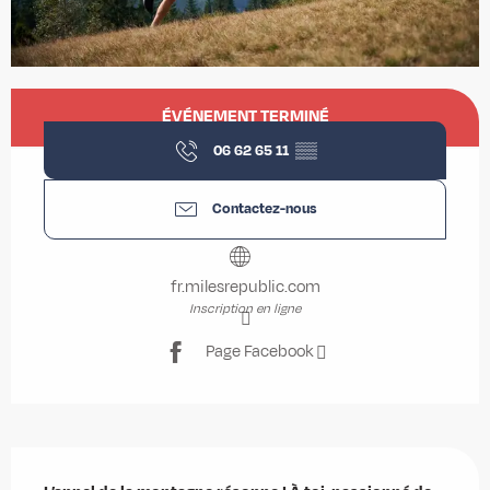
Ouverture et coordonnées
ÉVÉNEMENT TERMINÉ
06 62 65 11
▒▒
Contactez-nous
fr.milesrepublic.com
Inscription en ligne
Page Facebook
Description