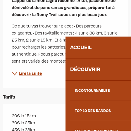
L’appel de la montagne résonne ! À toi, passionné de 
dénivelé et de panoramas grandioses, prépare-toi à 
découvrir la Remy Trail sous son plus beau jour.
Ce que tu vas trouver sur place : • Des parcours 
exigeants. • Des ravitaillements : 4 sur le 38 km, 3 sur le 
25 km, 2 sur le 15 km. Et à l’arrivée, un ravito complet 
ACCUEIL
pour recharger les batteries. • Une ambiance 
authentique. Focus parcours : Attends-toi à des 
sentiers variés, des montées qui font...
DÉCOUVRIR
Lire la suite
INCONTOURNABLES
Tarifs
TOP 10 DES RANDOS
20€ le 15km
30€ le 25km
45€ le 38km