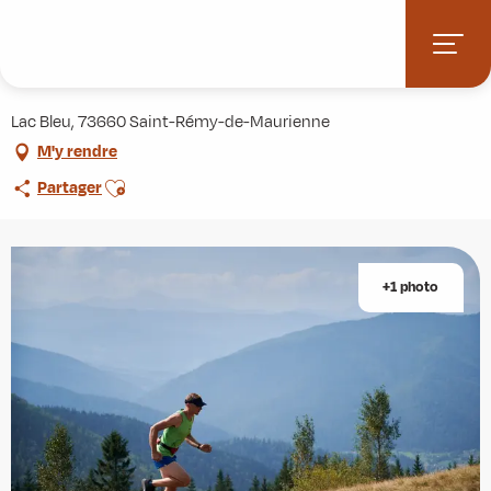
Aller
Accueil
Agenda
Rémy Trail
au
contenu
Rémy Trail
principal
Lac Bleu, 73660 Saint-Rémy-de-Maurienne
M'y rendre
Ajouter aux favoris
Partager
+1 photo