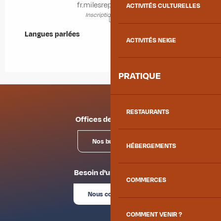
fr.milesrepublic.com
ACTIVITÉS CULTURELLES
Inscription en ligne
Langues parlées
Langues parlées
ACTIVITÉS NEIGE
PRATIQUE
RESTAURANTS
Offices de tourisme
Nos bureaux
HÉBERGEMENTS
Besoin d'un conseil ?
COMMERCES
Nous contacter
COMMENT VENIR ?