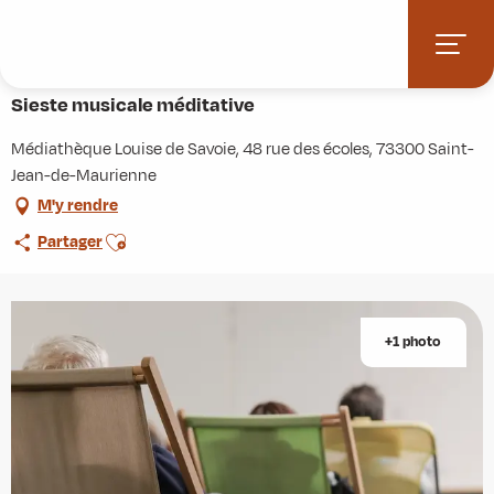
Aller
Accueil
Agenda
Sieste musicale méditative
au
contenu
Mercredi 12 août à 14:00
principal
Sieste musicale méditative
Médiathèque Louise de Savoie, 48 rue des écoles, 73300 Saint-
Jean-de-Maurienne
M'y rendre
Ajouter aux favoris
Partager
+1 photo