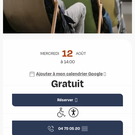
Ouverture et coordonnées
12
MERCREDI
AOÛT
à 14:00
Ajouter à mon calendrier Google
Gratuit
Réserver
Accès handicapés
Accessibilité
04 79 05 20
▒▒