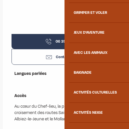
GRIMPER ET VOLER
JEUX D'AVENTURE
06 35 47 43
▒▒
AVEC LES ANIMAUX
Contactez-nous
BAIGNADE
Langues parlées
Langues parlées
ACTIVITÉS CULTURELLES
Accès
Accès
Au cœur du Chef-lieu, la place Opinel est au
croisement des routes Saint-Jean-de-Maurienne,
ACTIVITÉS NEIGE
Albiez-le-Jeune et le Mollard.