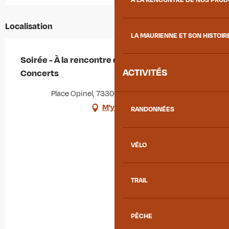
À LA RENCONTRE DE NOS PRO
Localisation
LA MAURIENNE ET SON HISTOIR
Soirée - À la rencontre des vignerons libres et
ACTIVITÉS
Concerts
Place Opinel, 73300 Albiez-Montrond
M'y rendre
RANDONNÉES
VÉLO
TRAIL
PÊCHE