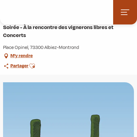
Aller
Accueil
Agenda
au
Soirée - À la rencontre des vignerons libres et Concerts
contenu
principal
Soirée - À la rencontre des vignerons libres et
Concerts
Place Opinel, 73300 Albiez-Montrond
M'y rendre
Ajouter aux favoris
Partager