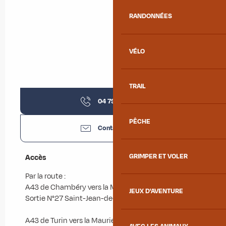
RANDONNÉES
VÉLO
TRAIL
04 79 83 51
▒▒
PÊCHE
Contactez-nous
GRIMPER ET VOLER
Accès
Accès
Par la route :
A43 de Chambéry vers la Maurienne :
JEUX D'AVENTURE
Sortie N°27 Saint-Jean-de-Maurienne.
A43 de Turin vers la Maurienne :