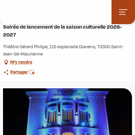
Aller
Accueil
Agenda
au
Soirée de lancement de la saison culturelle 2026-2027
contenu
principal
Soirée de lancement de la saison culturelle 2026-
2027
Théâtre Gérard Philipe, 115 esplanade Giaveno, 73300 Saint-
Jean-de-Maurienne
M'y rendre
Ajouter aux favoris
Partager