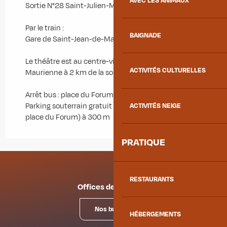
AVEC LES ANIMAUX
Sortie N°28 Saint-Julien-Montdenis.
Par le train :
BAIGNADE
Gare de Saint-Jean-de-Maurienne
Le théâtre est au centre-ville de Saint-Jean-de-
ACTIVITÉS CULTURELLES
Maurienne à 2 km de la sortie de l'autoroute A43.
Arrêt bus : place du Forum
Parking souterrain gratuit Saint-Antoine (sous la
ACTIVITÉS NEIGE
place du Forum) à 300 m
PRATIQUE
RESTAURANTS
Offices de tourisme
Nos bureaux
HÉBERGEMENTS