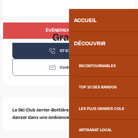
ACCUEIL
Ouverture et coordonnées
ÉVÉNEMENT TERMINÉ
Gratuit
DÉCOUVRIR
07 67 29 83
▒▒
INCONTOURNABLES
Contactez-nous
TOP 10 DES RANDOS
Description
LES PLUS GRANDS COLS
Le Ski Club Jarrier-Bottières vous invite à diner et 
danser dans une ambiance tropicale !
ARTISANAT LOCAL