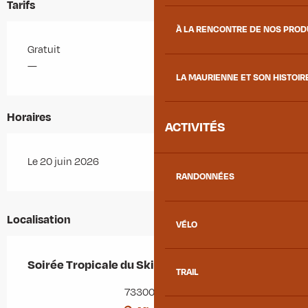
Tarifs
À LA RENCONTRE DE NOS PRO
Gratuit
—
LA MAURIENNE ET SON HISTOIR
Horaires
ACTIVITÉS
Le 20 juin 2026
RANDONNÉES
Localisation
VÉLO
Soirée Tropicale du Ski Club Jarrier-Bottières
TRAIL
73300 Jarrier