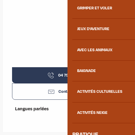
GRIMPER ET VOLER
JEUX D'AVENTURE
AVEC LES ANIMAUX
BAIGNADE
04 79 56 35
▒▒
Contactez-nous
ACTIVITÉS CULTURELLES
Langues parlées
Langues parlées
ACTIVITÉS NEIGE
PRATIQUE