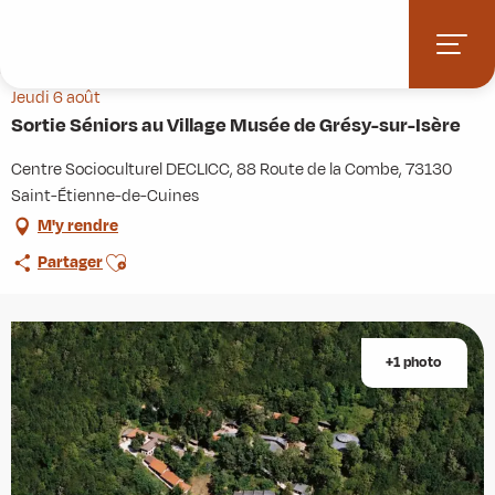
Aller
Accueil
Agenda
au
Sortie Séniors au Village Musée de Grésy-sur-Isère
contenu
principal
Jeudi 6 août
Sortie Séniors au Village Musée de Grésy-sur-Isère
Centre Socioculturel DECLICC, 88 Route de la Combe, 73130
Saint-Étienne-de-Cuines
M'y rendre
Ajouter aux favoris
Partager
+1 photo