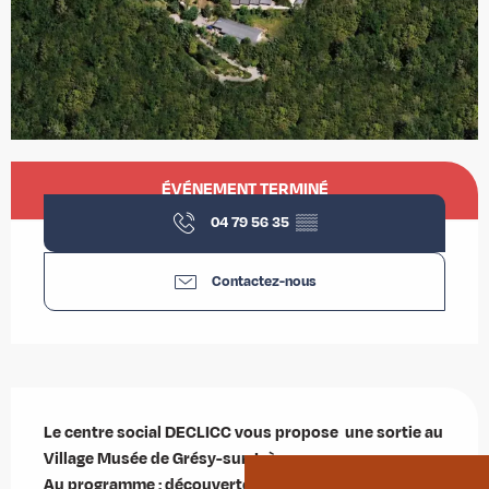
Ouverture et coordonnées
ÉVÉNEMENT TERMINÉ
04 79 56 35
▒▒
Contactez-nous
Description
Le centre social DECLICC vous propose  une sortie au 
Village Musée de Grésy-sur-Isère.

Au programme : découverte du patrimoine savoyard, 