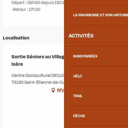
Départ : 08h00 depuis DECLICC
-Retour : 17h30
LA MAURIENNE ET SON HISTOIR
ACTIVITÉS
Localisation
Sortie Séniors au Village Musée de Grésy-sur-
RANDONNÉES
Isère
Centre Socioculturel DECLICC, 88 Route de la Combe,
VÉLO
73130 Saint-Étienne-de-Cuines
M'y rendre
TRAIL
PÊCHE