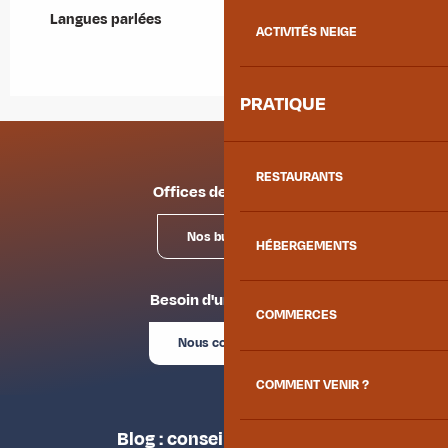
Langues parlées
Langues parlées
ACTIVITÉS NEIGE
PRATIQUE
RESTAURANTS
Offices de tourisme
Nos bureaux
HÉBERGEMENTS
Besoin d'un conseil ?
COMMERCES
Nous contacter
COMMENT VENIR ?
Blog : conseils des locaux