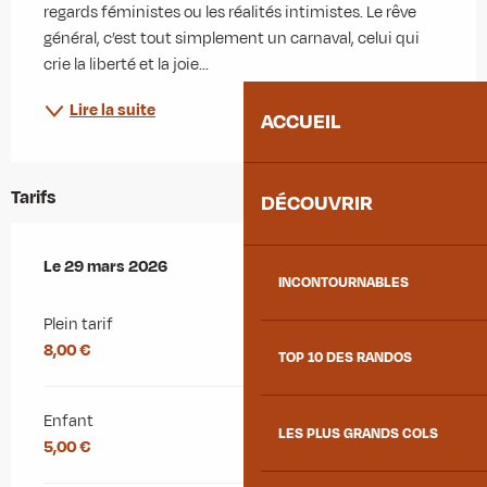
regards féministes ou les réalités intimistes. Le rêve 
général, c’est tout simplement un carnaval, celui qui 
crie la liberté et la joie...
Lire la suite
ACCUEIL
Tarifs
DÉCOUVRIR
Le
Le
29 mars 2026
29 mars 2026
INCONTOURNABLES
Plein tarif
8,00 €
TOP 10 DES RANDOS
Enfant
LES PLUS GRANDS COLS
5,00 €