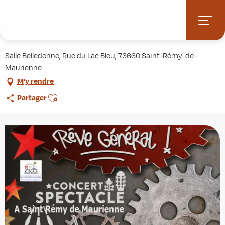
Aller
Accueil
Agenda
Spectacle "Rêve Général"
au
contenu
Spectacle "Rêve Général"
principal
Salle Belledonne, Rue du Lac Bleu, 73660 Saint-Rémy-de-
Maurienne
M'y rendre
Ajouter aux favoris
Partager