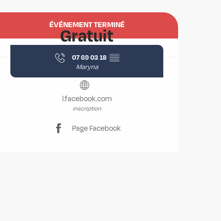
Ouverture et coordonnées
ÉVÉNEMENT TERMINÉ
Gratuit
07 69 03 18
▒▒
Maryna
l.facebook.com
inscription
Page Facebook