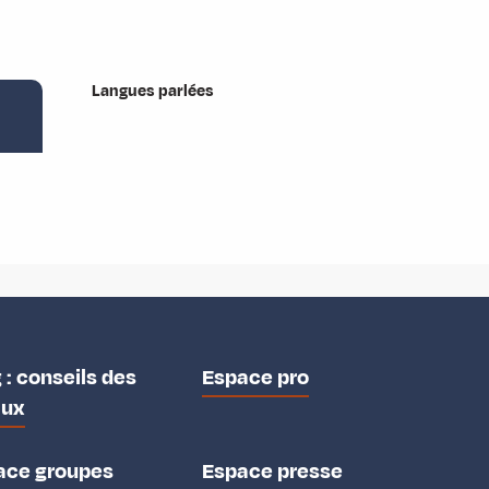
Langues parlées
Langues parlées
 : conseils des
Espace pro
aux
ace groupes
Espace presse