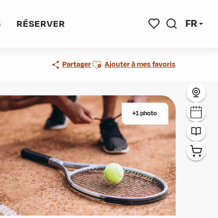
FR
S
RÉSERVER
Recherche
Voir les favoris
Ajouter aux favoris
Partager
Ajouter à mes favoris
+1 photo