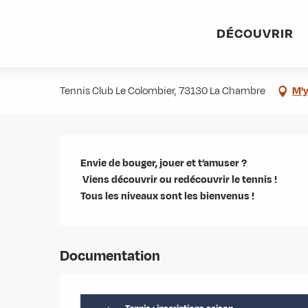
Aller
Accueil
Agenda
Tennis Battle
au
DÉCOUVRIR
contenu
Tennis Battle
principal
Tennis Club Le Colombier, 73130 La Chambre
M'y
Description
Envie de bouger, jouer et t’amuser ?

 Viens découvrir ou redécouvrir le tennis !

Tous les niveaux sont les bienvenus !
Documentation