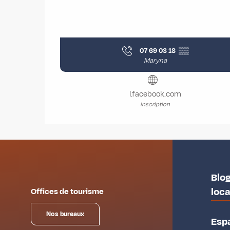
07 69 03 18
▒▒
Maryna
l.facebook.com
inscription
Blog
loc
Offices de tourisme
Nos bureaux
Esp