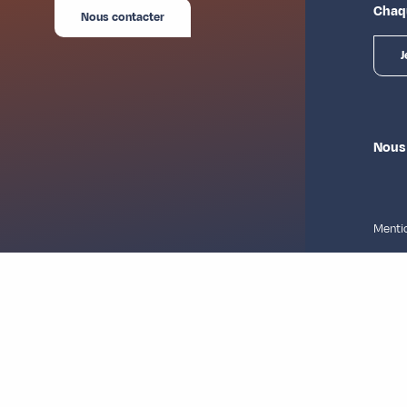
Chaqu
Visite guidée – Découverte du patrimoine des Hurtières
Nous contacter
J
Nous
Mentio