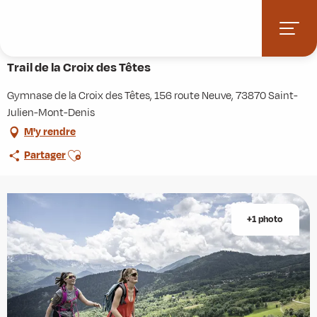
Aller
Accueil
Agenda
Trail de la Croix des Têtes
au
contenu
Dimanche 20 septembre à 08:00
principal
Trail de la Croix des Têtes
Gymnase de la Croix des Têtes, 156 route Neuve, 73870 Saint-
Julien-Mont-Denis
M'y rendre
Ajouter aux favoris
Partager
+1 photo