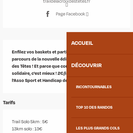
traildelacroixdestetes.fr
Page Facebook
ACCUEIL
Description
Enfilez vos baskets et participez à l'un des cinq 
parcours de la nouvelle édition du Trail de la Croix 
DÉCOUVRIR
des Têtes ! Et parce que courir c'est bien, mais courir 
solidaire, c'est mieux ! 2€/inscrit seront reversés à 
l'Asso Sport et Handicap de Maurienne.
INCONTOURNABLES
Tarifs
TOP 10 DES RANDOS
Trail Solo 5km : 5€
LES PLUS GRANDS COLS
13km solo : 13€