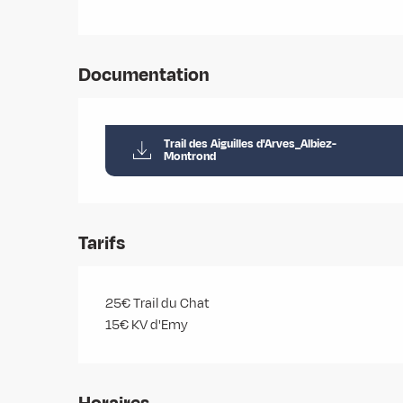
Documentation
Trail des Aiguilles d'Arves_Albiez-
Montrond
Tarifs
25€ Trail du Chat
15€ KV d'Emy