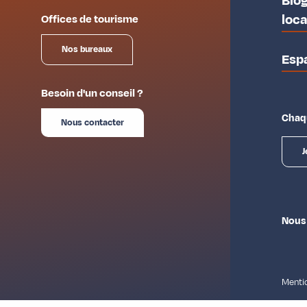
Blog
loc
Offices de tourisme
Nos bureaux
Esp
Besoin d'un conseil ?
Chaqu
Nous contacter
J
Nous
Mentio