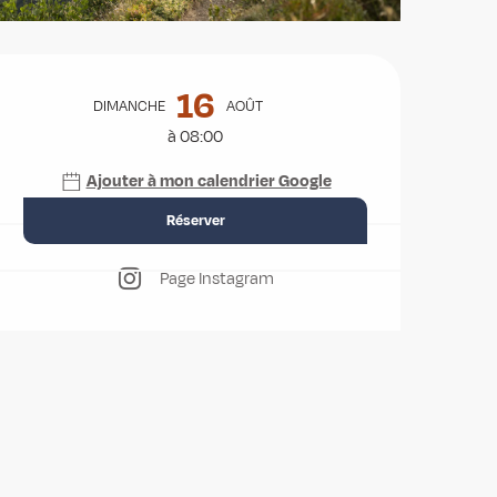
Ouverture et coordonnées
16
DIMANCHE
AOÛT
à 08:00
Ajouter à mon calendrier Google
Réserver
Page Instagram