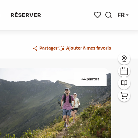
FR
S
RÉSERVER
Recherche
Voir les favoris
Ajouter aux favoris
Partager
Ajouter à mes favoris
+4 photos