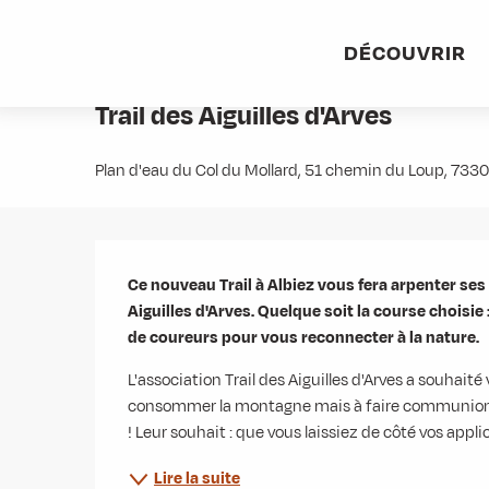
Aller
Accueil
Agenda
Trail des Aiguilles d'Arves
au
DÉCOUVRIR
contenu
Dimanche 16 août à 08:00
principal
Trail des Aiguilles d'Arves
Plan d'eau du Col du Mollard, 51 chemin du Loup, 73
Description
Ce nouveau Trail à Albiez vous fera arpenter ses
Aiguilles d'Arves. Quelque soit la course choisie
de coureurs pour vous reconnecter à la nature.
L'association Trail des Aiguilles d'Arves a souhait
consommer la montagne mais à faire communion avec
! Leur souhait : que vous laissiez de côté vos appl
Lire la suite