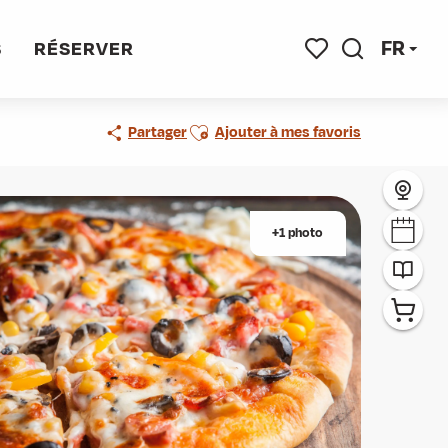
FR
S
RÉSERVER
Recherche
Voir les favoris
Ajouter aux favoris
Partager
Ajouter à mes favoris
+1 photo