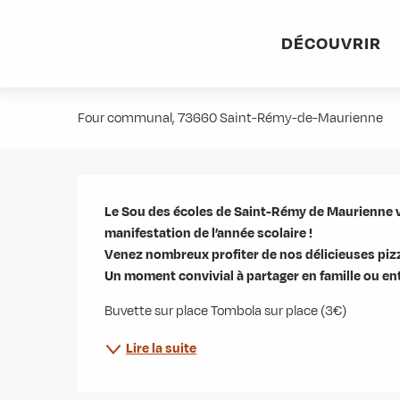
Aller
Accueil
Agenda
Vente de pizza au feu de bois
au
DÉCOUVRIR
contenu
Vente de pizza au feu de bois
principal
Four communal, 73660 Saint-Rémy-de-Maurienne
Description
Le Sou des écoles de Saint-Rémy de Maurienne 
manifestation de l’année scolaire !

Venez nombreux profiter de nos délicieuses pizza
Un moment convivial à partager en famille ou en
Buvette sur place Tombola sur place (3€)
Lire la suite