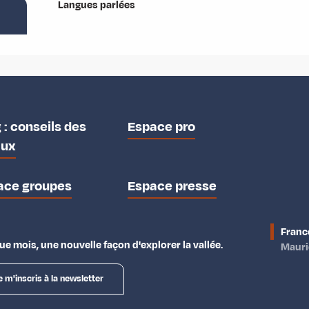
Langues parlées
Langues parlées
 : conseils des
Espace pro
aux
ace groupes
Espace presse
Franc
e mois, une nouvelle façon d'explorer la vallée.
Maur
e m'inscris à la newsletter