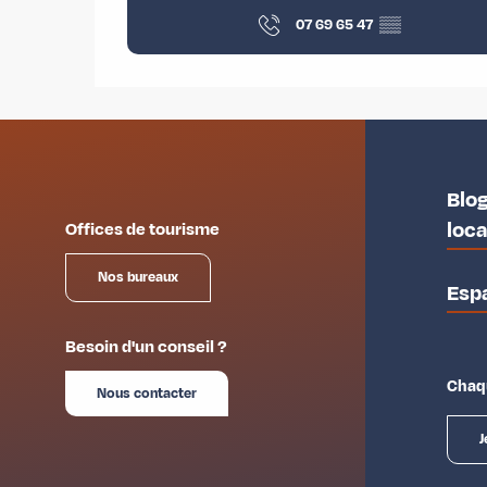
07 69 65 47
▒▒
Blog
loc
Offices de tourisme
Nos bureaux
Esp
Besoin d'un conseil ?
Chaqu
Nous contacter
J