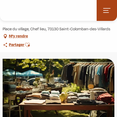
Aller
Accueil
Agenda
Vide Grenier
au
contenu
Vide Grenier
principal
Place du village, Chef lieu, 73130 Saint-Colomban-des-Villards
M'y rendre
Ajouter aux favoris
Partager