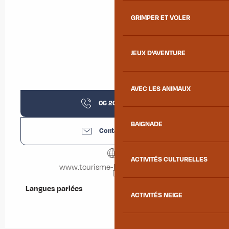
GRIMPER ET VOLER
JEUX D'AVENTURE
AVEC LES ANIMAUX
06 20 96 63
▒▒
BAIGNADE
Contactez-nous
ACTIVITÉS CULTURELLES
www.tourisme-la-chambre.com
Langues parlées
Langues parlées
ACTIVITÉS NEIGE