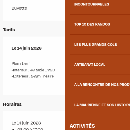
INCONTOURNABLES
Buvette
TOP 10 DES RANDOS
Tarifs
LES PLUS GRANDS COLS
Le
Le
14 juin 2026
14 juin 2026
Plein tarif
ARTISANAT LOCAL
-Intérieur : 4€ table 1m20
-Extérieur : 2€/m linéaire
—
À LA RENCONTRE DE NOS PRO
Horaires
LA MAURIENNE ET SON HISTOIR
Le 14 juin 2026
ACTIVITÉS
08:00 à 17:00