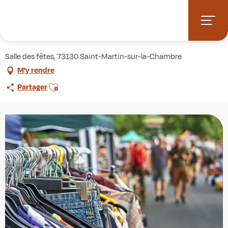
Aller
Accueil
Agenda
Vide grenier
au
contenu
Vide grenier
principal
Salle des fêtes, 73130 Saint-Martin-sur-la-Chambre
M'y rendre
Ajouter aux favoris
Partager