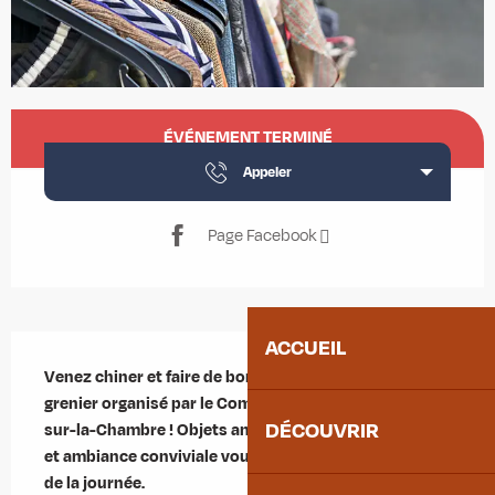
Ouverture et coordonnées
ÉVÉNEMENT TERMINÉ
Appeler
Page Facebook
Description
ACCUEIL
Venez chiner et faire de bonnes affaires lors du vide 
grenier organisé par le Comité des fêtes de St-Martin-
DÉCOUVRIR
sur-la-Chambre ! Objets anciens, trouvailles insolites 
et ambiance conviviale vous attendent tout au long 
de la journée.