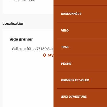
RANDONNÉES
Localisation
VÉLO
Vide grenier
TRAIL
Salle des fêtes, 73130 Saint-Martin-sur-la-Chambre
M'y rendre
PÊCHE
GRIMPER ET VOLER
JEUX D'AVENTURE