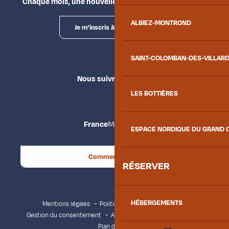
Chaque mois, une nouvelle façon d'explorer la vallée.
ALBIEZ-MONTROND
Je m'inscris à la newsletter
SAINT-COLOMBAN-DES-VILLAR
Nous suivre
LES BOTTIÈRES
France
Maurienne
ESPACE NORDIQUE DU GRAND 
Comment venir ?
RÉSERVER
HÉBERGEMENTS
Mentions légales
Politique de confidentialité
Gestion du consentement
Accessibilité : non conforme
Plan du site