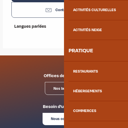
Contactez-nous
ACTIVITÉS CULTURELLES
Langues parlées
Langues parlées
ACTIVITÉS NEIGE
PRATIQUE
RESTAURANTS
Offices de tourisme
Nos bureaux
HÉBERGEMENTS
Besoin d'un conseil ?
COMMERCES
Nous contacter