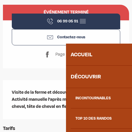
Ouverture et coordonnées
ÉVÉNEMENT TERMINÉ
06 99 05 91
▒▒
Contactez-nous
ACCUEIL
Page Facebook
DÉCOUVRIR
Description
Visite de la ferme et découverte des animaux le matin.

INCONTOURNABLES
Activité manuelle l'après midi : décoration de fer à 
cheval, tête de cheval en fleur, animaux en liège.
TOP 10 DES RANDOS
Tarifs