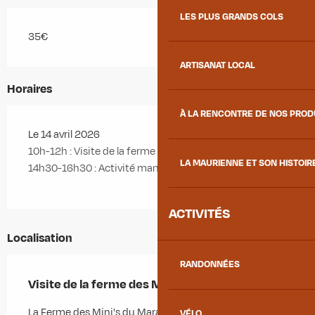
LES PLUS GRANDS COLS
35€
ARTISANAT LOCAL
Horaires
À LA RENCONTRE DE NOS PRO
Le 14 avril 2026
10h-12h : Visite de la ferme
LA MAURIENNE ET SON HISTOIR
14h30-16h30 : Activité manuelle
ACTIVITÉS
Localisation
RANDONNÉES
Visite de la ferme des Mini's du Marais
La Ferme des Mini's du Marais, Route des attignours,
VÉLO