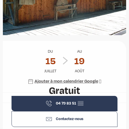
Ouverture et coordonnées
DU
AU
15
19
JUILLET
AOÛT
Ajouter à mon calendrier Google
Gratuit
04 79 83 51
▒▒
Contactez-nous