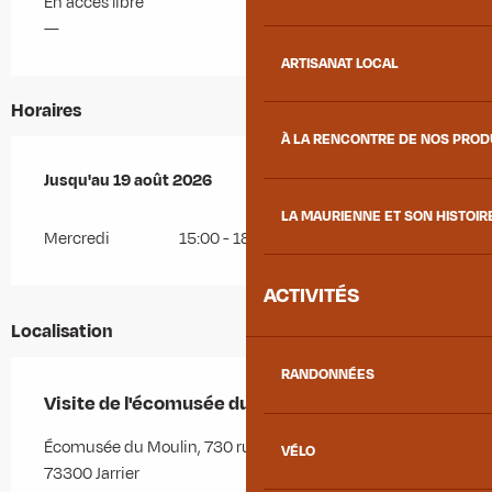
En accès libre
—
ARTISANAT LOCAL
Horaires
À LA RENCONTRE DE NOS PRO
Du
Jusqu'au
15 juillet 2026
19 août 2026
au
19 août 2026
LA MAURIENNE ET SON HISTOIR
Mercredi
15:00 - 18:00
ACTIVITÉS
Localisation
RANDONNÉES
Visite de l'écomusée du Moulin
Écomusée du Moulin, 730 rue Jean-Baptiste Léard,
VÉLO
73300 Jarrier