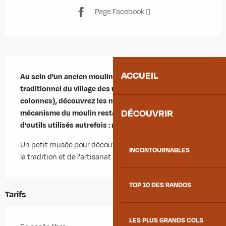
Page Facebook
Description
ACCUEIL
Au sein d'un ancien moulin bâti sur le modèle 
traditionnel du village des maisons à jambes (ou 
colonnes), découvrez les mercredis en été, l'ancien 
DÉCOUVRIR
mécanisme du moulin restauré et toutes sortes 
d'outils utilisés autrefois : métier à tisser, scie, rabot...
Un petit musée pour découvrir les objets et les outils de 
INCONTOURNABLES
la tradition et de l'artisanat mauriennais !
TOP 10 DES RANDOS
Tarifs
LES PLUS GRANDS COLS