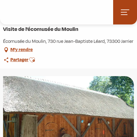
Aller
Accueil
Agenda
Visite de l'écomusée du Moulin
au
contenu
15 juillet > 19 août
principal
Visite de l'écomusée du Moulin
Écomusée du Moulin, 730 rue Jean-Baptiste Léard, 73300 Jarrier
M'y rendre
Ajouter aux favoris
Partager