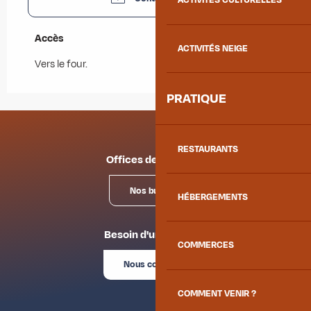
ACTIVITÉS CULTURELLES
Accès
Accès
ACTIVITÉS NEIGE
Vers le four.
PRATIQUE
RESTAURANTS
Offices de tourisme
Nos bureaux
HÉBERGEMENTS
Besoin d'un conseil ?
COMMERCES
Nous contacter
COMMENT VENIR ?