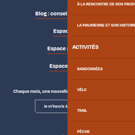
À LA RENCONTRE DE NOS PRO
Blog : conseils des locaux
LA MAURIENNE ET SON HISTOIR
Espace pro
ACTIVITÉS
Espace groupes
Espace presse
RANDONNÉES
VÉLO
Chaque mois, une nouvelle façon d'explorer la vallée.
Je m'inscris à la newsletter
TRAIL
PÊCHE