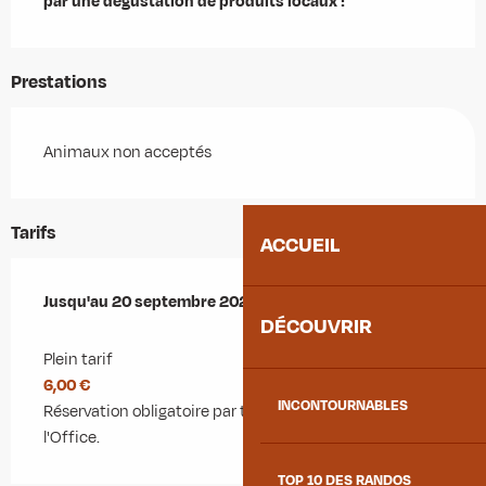
par une dégustation de produits locaux !
Prestations
Animaux non acceptés
Tarifs
ACCUEIL
Du
Jusqu'au
2 juillet 2026
20 septembre 2026
au
20 septembre 2026
DÉCOUVRIR
Plein tarif
6,00 €
INCONTOURNABLES
Réservation obligatoire par téléphone ou sur le site de
l'Office.
TOP 10 DES RANDOS