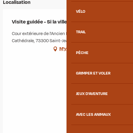
Localisation
VÉLO
Visite guidée - Si la ville m'était contée
TRAIL
Cour extérieure de l'Ancien Évêché, Place de la
Cathédrale, 73300 Saint-Jean-de-Maurienne
M'y rendre
PÊCHE
GRIMPER ET VOLER
JEUX D'AVENTURE
AVEC LES ANIMAUX