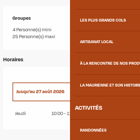
Groupes
Groupes
LES PLUS GRANDS COLS
4 Personne(s) mini
25 Personne(s) maxi
ARTISANAT LOCAL
Horaires
À LA RENCONTRE DE NOS PRO
LA MAURIENNE ET SON HISTOIR
Jusqu'au
27 août 2026
ACTIVITÉS
Du
1 septembre 2026
au
20 septembre 2026
Jeudi
10:00 - 11:30
RANDONNÉES