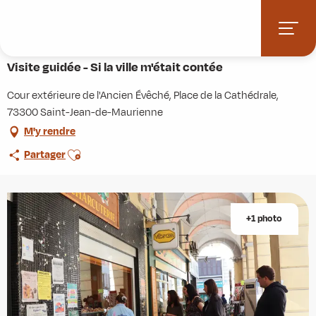
Aller
Accueil
Agenda
Visite guidée - Si la ville m'était contée
au
contenu
2 juillet > 27 août / 1 septembre > 20 septembre
principal
Visite guidée - Si la ville m'était contée
Cour extérieure de l'Ancien Évêché, Place de la Cathédrale,
73300 Saint-Jean-de-Maurienne
M'y rendre
Ajouter aux favoris
Partager
+1 photo