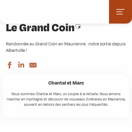
Aller
Accueil
Découvrir
Top 10 des randos
Le Grand Coin
au
contenu
Le Grand Coin
principal
Ajouter aux favoris
Randonnée au Grand Coin en Maurienne : notre sortie depuis
Albertville !
Chantal et Marc
Nous sommes Chantal et Marc, un couple à la retraite. Nous aimons
marcher en montagne et découvrir de nouveaux itinéraires en Maurienne,
souvent en dehors des sentiers les plus fréquentés.