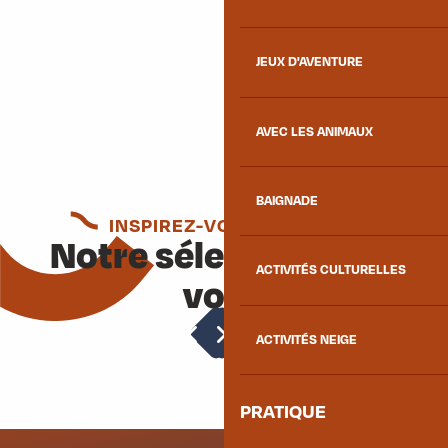
JEUX D'AVENTURE
AVEC LES ANIMAUX
BAIGNADE
INSPIREZ-VOUS ENCORE
Notre sélection pour
ACTIVITÉS CULTURELLES
vous
Circuit du Lac Noir
ACTIVITÉS NEIGE
PRATIQUE