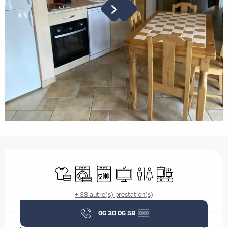
Ouverture et coordonnées
Draps et linge
Lave linge
Lave vaisselle
Télévision
Toilettes
Plaque de cuisson
+ 38 autre(s) prestation(s)
06 30 06 58
▒▒