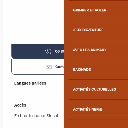
GRIMPER ET VOLER
JEUX D'AVENTURE
AVEC LES ANIMAUX
06 30 06 58
▒▒
Contactez-nous
BAIGNADE
Langues parlées
Langues parlées
ACTIVITÉS CULTURELLES
Accès
Accès
ACTIVITÉS NEIGE
En bas du loueur Skiset Lionel Sport