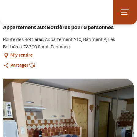
Aller
Accueil
Pratique
Hébergements
au
Appartement aux Bottières pour 6 personnes
contenu
principal
Appartement aux Bottières pour 6 personnes
Route des Bottières, Appartement 210, Bâtiment A, Les
Bottières, 73300 Saint-Pancrace
M'y rendre
Ajouter aux favoris
Partager