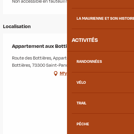
Non accessible en fauteuil roulant
LA MAURIENNE ET SON HISTOIR
Localisation
ACTIVITÉS
Appartement aux Bottières pour 6 personnes
Route des Bottières, Appartement 210, Bâtiment A, Les
RANDONNÉES
Bottières, 73300 Saint-Pancrace
M'y rendre
VÉLO
TRAIL
PÊCHE