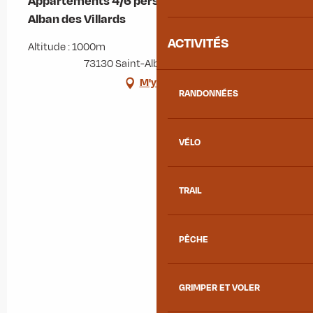
Appartements 4/6 personnes - Mairie St
Alban des Villards
ACTIVITÉS
Altitude : 1000m
73130 Saint-Alban-des-Villards
M'y rendre
RANDONNÉES
VÉLO
TRAIL
PÊCHE
GRIMPER ET VOLER