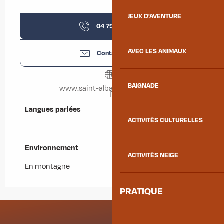
JEUX D'AVENTURE
04 79 59 44
▒▒
AVEC LES ANIMAUX
Contactez-nous
BAIGNADE
www.saint-alban-des-villards.fr
Langues parlées
Langues parlées
ACTIVITÉS CULTURELLES
Environnement
Environnement
ACTIVITÉS NEIGE
En montagne
PRATIQUE