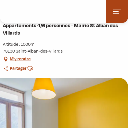
Aller
Accueil
Pratique
Hébergements
au
Appartements 4/6 personnes - Mairie St Alban des Villards
contenu
principal
Appartements 4/6 personnes - Mairie St Alban des
Villards
Altitude : 1000m
73130 Saint-Alban-des-Villards
M'y rendre
Ajouter aux favoris
Partager