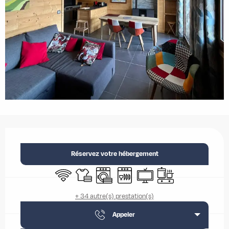
Ouverture et coordonnées
Réservez votre hébergement
WiFi
Draps et linge
Lave linge
Lave vaisselle
Télévision
Plaque de cuisson
+ 34 autre(s) prestation(s)
Appeler