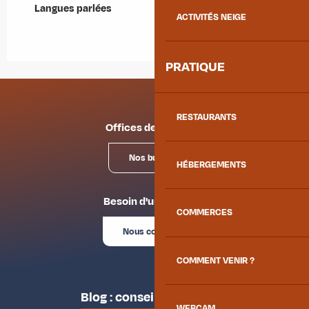
Langues parlées
Langues parlées
ACTIVITÉS NEIGE
PRATIQUE
RESTAURANTS
Offices de tourisme
Nos bureaux
HÉBERGEMENTS
Besoin d'un conseil ?
COMMERCES
Nous contacter
COMMENT VENIR ?
Blog : conseils des locaux
WEBCAM