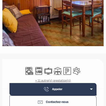
Ouverture et coordonnées
Lave linge
Lave vaisselle
Télévision
Terrasse
Parking
Animaux acceptés
+ 11 autre(s) prestation(s)
Appeler
Contactez-nous