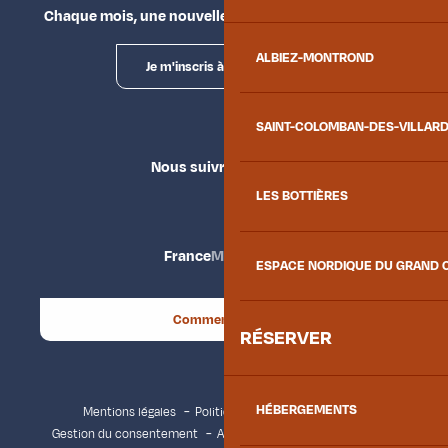
Chaque mois, une nouvelle façon d'explorer la vallée.
ALBIEZ-MONTROND
Je m'inscris à la newsletter
SAINT-COLOMBAN-DES-VILLAR
Nous suivre
LES BOTTIÈRES
France
Maurienne
ESPACE NORDIQUE DU GRAND 
Comment venir ?
RÉSERVER
HÉBERGEMENTS
Mentions légales
Politique de confidentialité
Gestion du consentement
Accessibilité : non conforme