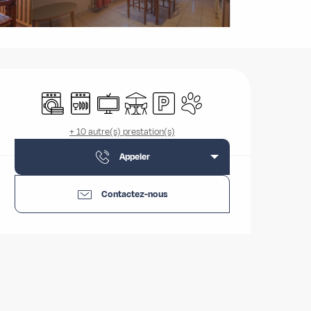
Ouverture et coordonnées
Lave linge
Lave vaisselle
Télévision
Terrasse
Parking
Animaux acceptés
+ 10 autre(s) prestation(s)
Appeler
Contactez-nous