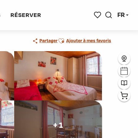
FR
S
RÉSERVER
Recherche
Voir les favoris
Ajouter aux favoris
Partager
Ajouter à mes favoris
+ 1