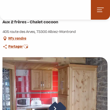
Aller
Accueil
Pratique
Hébergements
au
Aux 2 frères - Chalet cocoon
contenu
principal
Aux 2 frères - Chalet cocoon
405 route des Arves, 73300 Albiez-Montrond
M'y rendre
Ajouter aux favoris
Partager