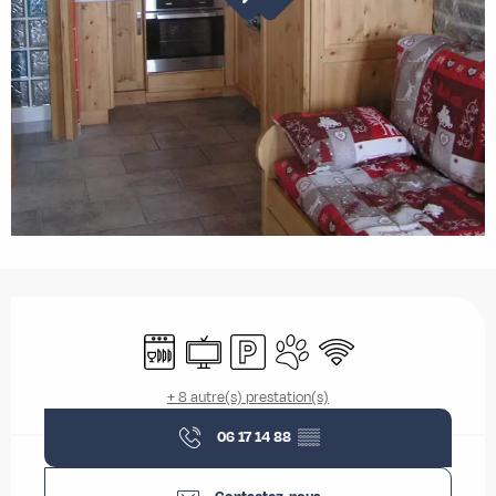
Ouverture et coordonnées
Lave vaisselle
Télévision
Parking
Animaux acceptés
WiFi
+ 8 autre(s) prestation(s)
06 17 14 88
▒▒