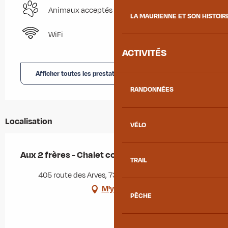
Animaux acceptés
LA MAURIENNE ET SON HISTOIR
WiFi
ACTIVITÉS
Afficher toutes les prestations
RANDONNÉES
Localisation
VÉLO
Aux 2 frères - Chalet cocoon
TRAIL
405 route des Arves, 73300 Albiez-Montrond
M'y rendre
PÊCHE