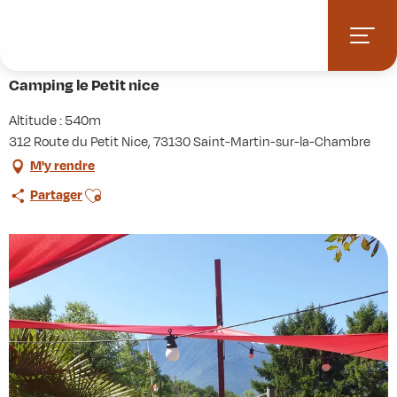
Aller
Accueil
Pratique
Hébergements
Camping le Petit nice
au
contenu
principal
Camping le Petit nice
Altitude : 540m
312 Route du Petit Nice, 73130 Saint-Martin-sur-la-Chambre
M'y rendre
Ajouter aux favoris
Partager