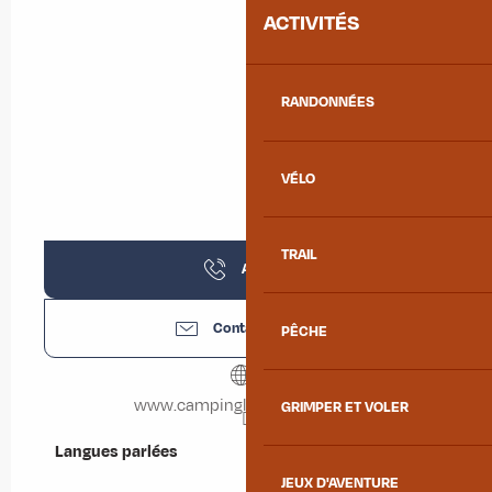
ACTIVITÉS
RANDONNÉES
VÉLO
TRAIL
Appeler
Contactez-nous
PÊCHE
www.campinglepetitnice.com
GRIMPER ET VOLER
Langues parlées
Langues parlées
JEUX D'AVENTURE