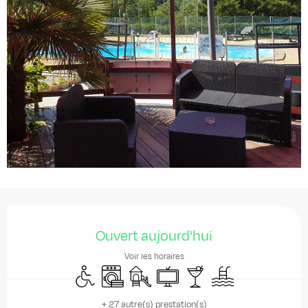
Ouverture et coordonnées
Ouvert aujourd'hui
Voir les horaires
Accès handicapés
Lave linge
Jeux pour enfants / Espace jeux
Télévision
Bar / Buvette
Piscine
+ 27 autre(s) prestation(s)