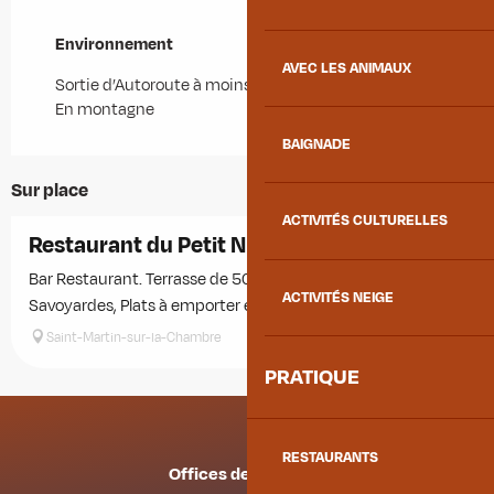
Environnement
Environnement
AVEC LES ANIMAUX
Sortie d’Autoroute à moins de 5 km
En montagne
BAIGNADE
Sur place
ACTIVITÉS CULTURELLES
Restaurant du Petit Nice
Bar Restaurant. Terrasse de 50 couverts. Spécialités
ACTIVITÉS NEIGE
Savoyardes, Plats à emporter et privatisation sur demande.
Saint-Martin-sur-la-Chambre
PRATIQUE
RESTAURANTS
Offices de tourisme