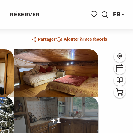
FR
S
RÉSERVER
Recherche
Voir les favoris
Ajouter aux favoris
Partager
Ajouter à mes favoris
+ 1