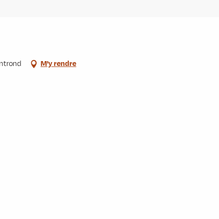
ontrond
M'y rendre