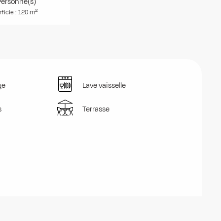
Personne(s)
2
ficie : 120 m
ge
Lave vaisselle
s
Terrasse