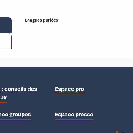
Langues parlées
Langues parlées
 : conseils des
Espace pro
aux
ace groupes
Espace presse