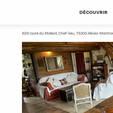
Aller
Accueil
Pratique
Hébergements
Chalet Canopée
au
DÉCOUVRIR
contenu
Chalet Canopée
principal
629 route du Mollard, Chef-lieu, 73300 Albiez-Montr