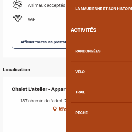
Animaux acceptés
LA MAURIENNE ET SON HISTOIR
WiFi
ACTIVITÉS
Afficher toutes les prestations
RANDONNÉES
Localisation
VÉLO
Chalet L'atelier - Appartement 12
TRAIL
187 chemin de l'adret, 73300 Albiez-Montrond
M'y rendre
PÊCHE