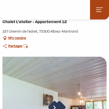
Aller
Accueil
Pratique
Hébergements
au
Chalet L'atelier - Appartement 12
contenu
principal
Chalet L'atelier - Appartement 12
187 chemin de l'adret, 73300 Albiez-Montrond
M'y rendre
Ajouter aux favoris
Partager