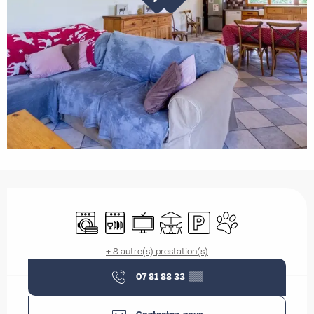
Ouverture et coordonnées
Lave linge
Lave vaisselle
Télévision
Terrasse
Parking
Animaux acceptés
+ 8 autre(s) prestation(s)
07 81 88 33
▒▒