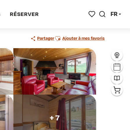
FR
S
RÉSERVER
Recherche
Voir les favoris
Ajouter aux favoris
Partager
Ajouter à mes favoris
+ 7