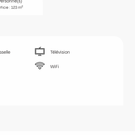
Personne(s)
2
ficie : 123 m
sselle
Télévision
WiFi