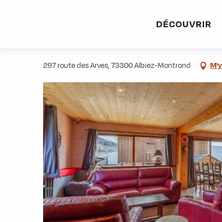
Aller
Accueil
Pratique
Hébergements
Chalet le perce-neig
au
DÉCOUVRIR
contenu
Chalet le perce-neige - Le granail
principal
297 route des Arves, 73300 Albiez-Montrond
M'y