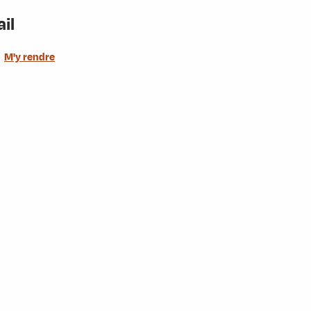
ail
M'y rendre