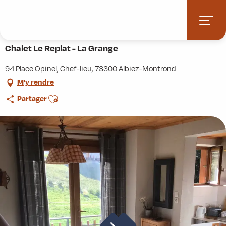
Aller
Accueil
Pratique
Hébergements
Chalet Le Replat - La Grange
au
contenu
principal
Chalet Le Replat - La Grange
94 Place Opinel, Chef-lieu, 73300 Albiez-Montrond
M'y rendre
Ajouter aux favoris
Partager