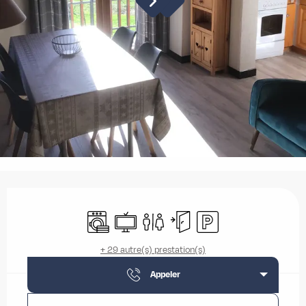
Ouverture et coordonnées
Lave linge
Télévision
Toilettes
Entrée indépendante
Parking
+ 29 autre(s) prestation(s)
Appeler