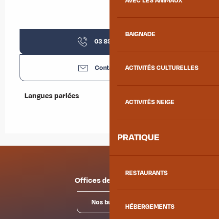
AVEC LES ANIMAUX
BAIGNADE
03 89 40 40
▒▒
Contactez-nous
ACTIVITÉS CULTURELLES
Langues parlées
Langues parlées
ACTIVITÉS NEIGE
PRATIQUE
RESTAURANTS
Offices de tourisme
Nos bureaux
HÉBERGEMENTS