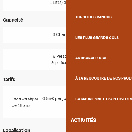
1 Lit(s) double(s)
TOP 10 DES RANDOS
Capacité
3 Chambre(s)
LES PLUS GRANDS COLS
6 Personne(s)
ARTISANAT LOCAL
2
Superficie : 60 m
À LA RENCONTRE DE NOS PRO
Tarifs
Taxe de séjour : 0.55€ par jour et par personne de plus
LA MAURIENNE ET SON HISTOIR
de 18 ans.
ACTIVITÉS
Localisation