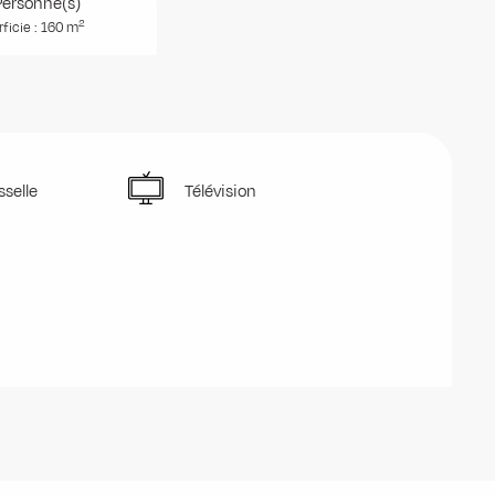
Personne(s)
2
ficie : 160 m
sselle
Télévision