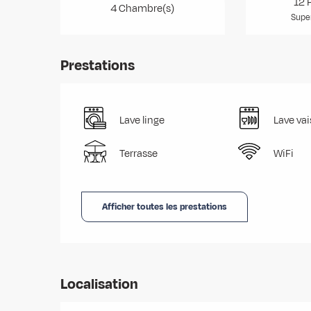
12 
4 Chambre(s)
Super
Prestations
Lave linge
Lave vai
Terrasse
WiFi
Afficher toutes les prestations
Localisation