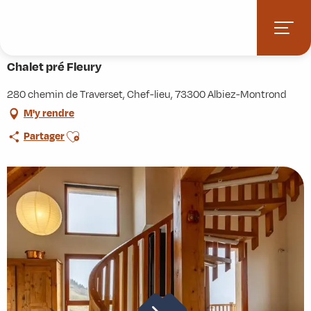
Aller
Accueil
Pratique
Hébergements
Chalet pré Fleury
au
contenu
principal
Chalet pré Fleury
280 chemin de Traverset, Chef-lieu, 73300 Albiez-Montrond
M'y rendre
Ajouter aux favoris
Partager