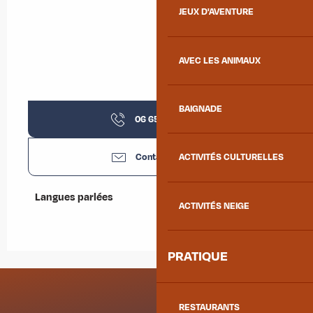
JEUX D'AVENTURE
AVEC LES ANIMAUX
BAIGNADE
06 65 48 36
▒▒
Contactez-nous
ACTIVITÉS CULTURELLES
Langues parlées
Langues parlées
ACTIVITÉS NEIGE
PRATIQUE
RESTAURANTS