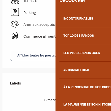
DÉCOUVRIR
Terrasse
Parking
INCONTOURNABLES
Animaux acceptés
TOP 10 DES RANDOS
Commerce alimentaire
LES PLUS GRANDS COLS
Afficher toutes les prestations
ARTISANAT LOCAL
Offres de prestations
Labels
Labels
À LA RENCONTRE DE NOS PRO
Gîtes de France
LA MAURIENNE ET SON HISTOIR