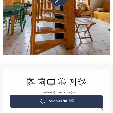
Ouverture et coordonnées
Lave linge
Lave vaisselle
Télévision
Terrasse
Parking
Animaux acceptés
+ 5 autre(s) prestation(s)
06 65 48 36
▒▒